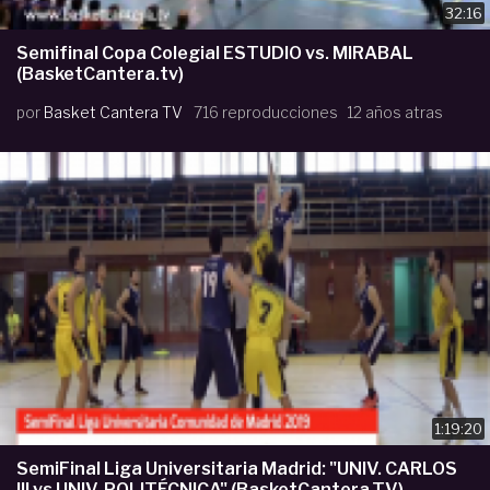
32:16
Semifinal Copa Colegial ESTUDIO vs. MIRABAL
(BasketCantera.tv)
por
Basket Cantera TV
716 reproducciones
12 años atras
1:19:20
SemiFinal Liga Universitaria Madrid: "UNIV. CARLOS
III vs UNIV. POLITÉCNICA" (BasketCantera.TV)