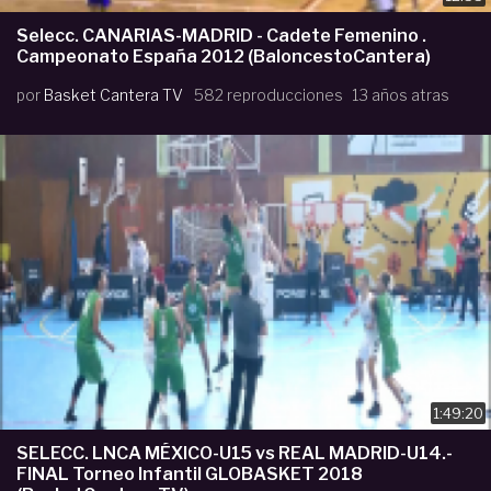
Selecc. CANARIAS-MADRID - Cadete Femenino .
Campeonato España 2012 (BaloncestoCantera)
por
Basket Cantera TV
582 reproducciones
13 años atras
1:49:20
SELECC. LNCA MÉXICO-U15 vs REAL MADRID-U14.-
FINAL Torneo Infantil GLOBASKET 2018