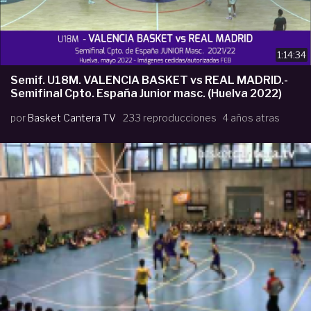
1:14:34
Semif. U18M. VALENCIA BASKET vs REAL MADRID.-
Semifinal Cpto. España Junior masc. (Huelva 2022)
por
Basket Cantera TV
233 reproducciones
4 años atras