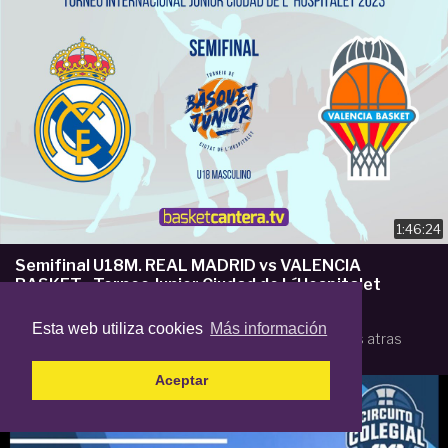
1:46:24
Semifinal U18M. REAL MADRID vs VALENCIA
BASKET.- Torneo Junior Ciudad de L´Hospitalet
2023
Esta web utiliza cookies
Más información
por
Basket Cantera TV
138 reproducciones
3 años atras
Aceptar