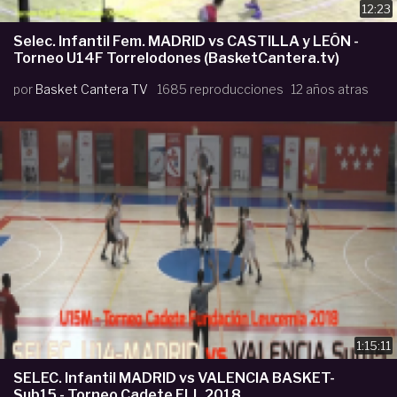
12:23
Selec. Infantil Fem. MADRID vs CASTILLA y LEÓN -
Torneo U14F Torrelodones (BasketCantera.tv)
por
Basket Cantera TV
1685 reproducciones
12 años atras
1:15:11
SELEC. Infantil MADRID vs VALENCIA BASKET-
Sub15 - Torneo Cadete FLL 2018