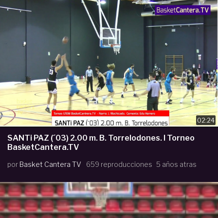
02:24
SANTi PAZ (´03) 2.00 m. B. Torrelodones. I Torneo
BasketCantera.TV
por
Basket Cantera TV
659 reproducciones
5 años atras