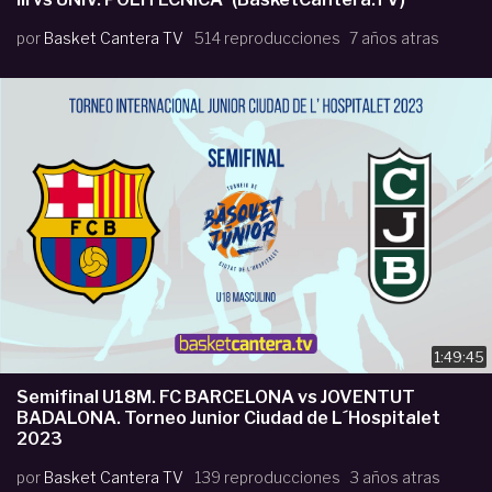
por
Basket Cantera TV
514 reproducciones
7 años atras
1:49:45
Semifinal U18M. FC BARCELONA vs JOVENTUT
BADALONA. Torneo Junior Ciudad de L´Hospitalet
2023
por
Basket Cantera TV
139 reproducciones
3 años atras