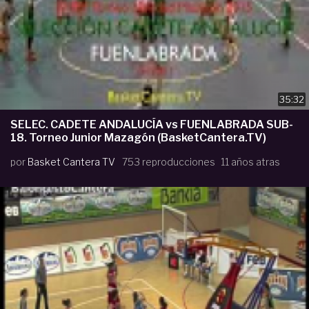
35:32
SELEC. CADETE ANDALUCÍA vs FUENLABRADA SUB-
18. Torneo Junior Mazagón (BasketCantera.TV)
por
Basket Cantera TV
753 reproducciones
11 años atras