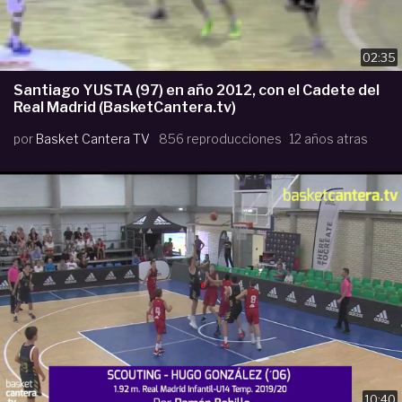
02:35
Santiago YUSTA (97) en año 2012, con el Cadete del
Real Madrid (BasketCantera.tv)
por
Basket Cantera TV
856 reproducciones
12 años atras
10:40