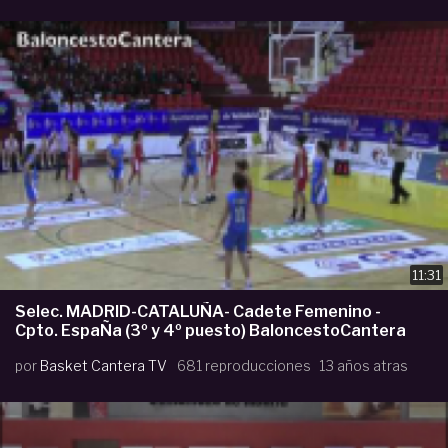
11:31
Selec. MADRID-CATALUÑA- Cadete Femenino -
Cpto. EspaÑa (3º y 4º puesto) BaloncestoCantera
por
Basket Cantera TV
681 reproducciones
13 años atras