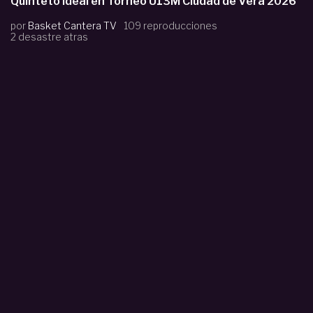
Quinteto Ideal en Torneo U13M Ciudad de Vera 2026
por
Basket Cantera TV
109 reproducciones
2 desastre atras