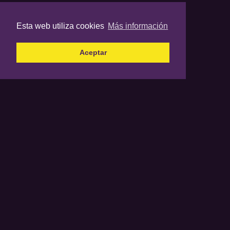
Esta web utiliza cookies
Más información
Aceptar
El final
Los contenidos propiedad de BasketCantera no
pueden ser copiados, reproducidos,