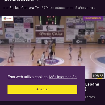
por
Basket Cantera TV
670 reproducciones
9 años atras
1:08:33
Esta web utiliza cookies
Más información
U14M - CANTERBURY vs. REAL BETIS.- Cpto.España
Infantil. Cambados 2017 (BasketCantera.TV)
Aceptar
por
Basket Cantera TV
486 reproducciones
9 años atras