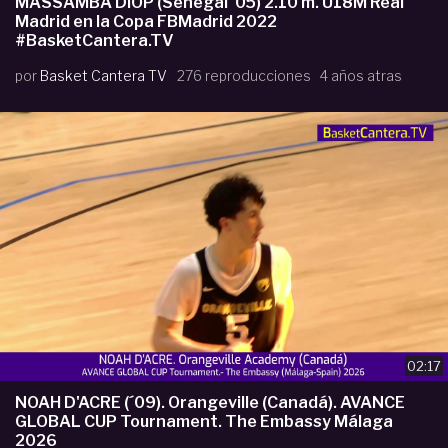
MASSAMBA DIOP (Senegal '05) 2.10 m. U18M Real
Madrid en la Copa FBMadrid 2022
#BasketCantera.TV
por
Basket Cantera TV
276 reproducciones
4 años atras
02:17
NOAH D'ACRE (´09). Orangeville (Canadá). AVANCE
GLOBAL CUP Tournament. The Embassy Málaga
2026