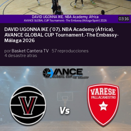
03:16
DAVID UGONNA IKE (´07). NBA Academy (África).
AVANCE GLOBAL CUP Tournament.-The Embassy-
Málaga 2026
por
Basket Cantera TV
57 reproducciones
4 desastre atras