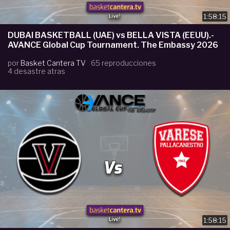
1:58:15
DUBAI BASKETBALL (UAE) vs BELLA VISTA (EEUU).-
AVANCE Global Cup Tournament. The Embassy 2026
por
Basket Cantera TV
65 reproducciones
4 desastre atras
1:58:15