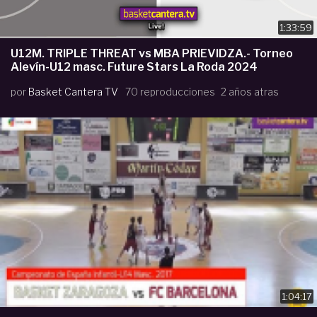
1:33:59
U12M. TRIPLE THREAT vs MBA PRIEVIDZA.- Torneo
Alevín-U12 masc. Future Stars La Roda 2024
por
Basket Cantera TV
70 reproducciones
2 años atras
1:04:17