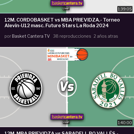
1:39:05
12M. CORDOBASKET vs MBA PRIEVIDZA.- Torneo
Alevín-U12 masc. Future Stars La Roda 2024
por
Basket Cantera TV
38 reproducciones
2 años atras
1:40:00
12M. MBA PRIEVIDZA vs SABADELL BQ VALLÈS.-