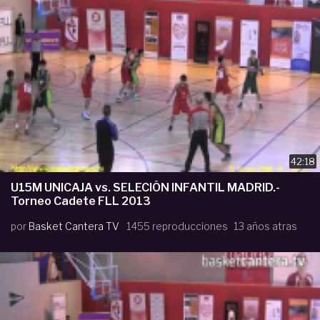
42:18
U15M UNICAJA vs. SELECIÓN INFANTIL MADRID.-
Torneo Cadete FLL 2013
por
Basket Cantera TV
1455 reproducciones
13 años atras