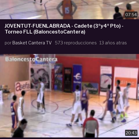
07:54
JOVENTUT-FUENLABRADA - Cadete (3ºy4º Pto) -
Torneo FLL (BaloncestoCantera)
por
Basket Cantera TV
573 reproducciones
13 años atras
20:43