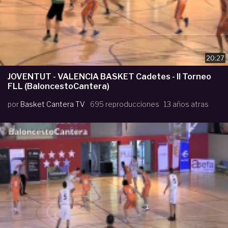
20:27
JOVENTUT - VALENCIA BASKET Cadetes - II Torneo
FLL (BaloncestoCantera)
por
Basket Cantera TV
695 reproducciones
13 años atras