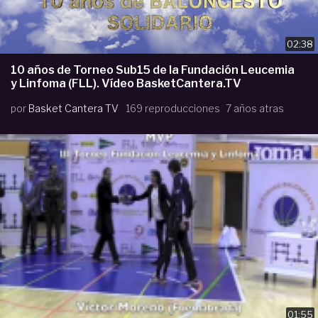
02:38
10 años de Torneo Sub15 de la Fundación Leucemia
y Linfoma (FLL). Vídeo BasketCantera.TV
por
Basket Cantera TV
169 reproducciones
7 años atras
01:55