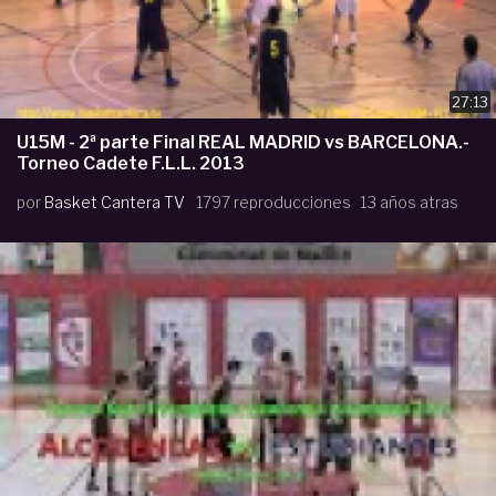
27:13
U15M - 2ª parte Final REAL MADRID vs BARCELONA.-
Torneo Cadete F.L.L. 2013
por
Basket Cantera TV
1797 reproducciones
13 años atras