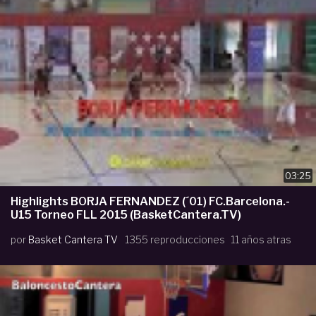
03:25
Highlights BORJA FERNANDEZ (´01) FC.Barcelona.-
U15 Torneo FLL 2015 (BasketCantera.TV)
por
Basket Cantera TV
1355 reproducciones
11 años atras