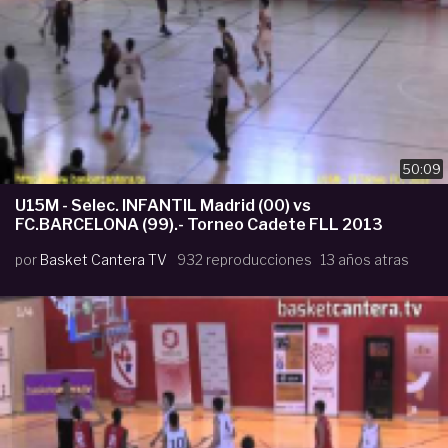
50:09
U15M - Selec. INFANTIL Madrid (00) vs
FC.BARCELONA (99).- Torneo Cadete FLL 2013
por
Basket Cantera TV
932 reproducciones
13 años atras