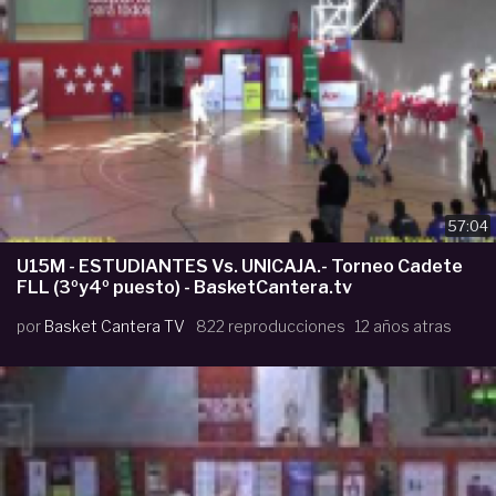
57:04
U15M - ESTUDIANTES Vs. UNICAJA.- Torneo Cadete
FLL (3ºy4º puesto) - BasketCantera.tv
por
Basket Cantera TV
822 reproducciones
12 años atras