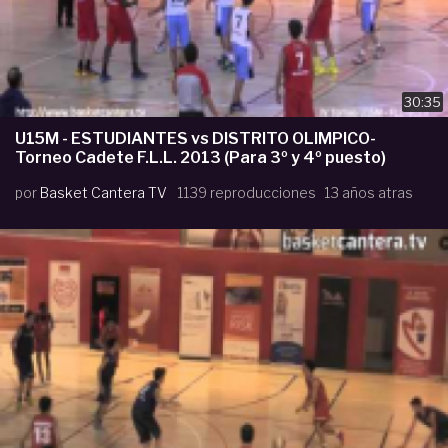
30:35
U15M - ESTUDIANTES vs DISTRITO OLIMPICO-
Torneo Cadete F.L.L. 2013 (Para 3º y 4º puesto)
por
Basket Cantera TV
1139 reproducciones
13 años atras