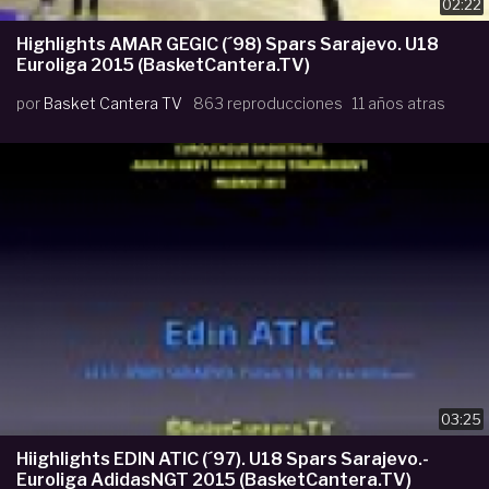
02:22
Highlights AMAR GEGIC (´98) Spars Sarajevo. U18
Euroliga 2015 (BasketCantera.TV)
por
Basket Cantera TV
863 reproducciones
11 años atras
03:25
Hiighlights EDIN ATIC (´97). U18 Spars Sarajevo.-
Euroliga AdidasNGT 2015 (BasketCantera.TV)