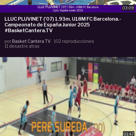
03:09
LLUC PLUVINET ('07) 1.93m. U18M FC Barcelona.-
Campeonato de España Junior 2025
#BasketCantera.TV
por
Basket Cantera TV
102 reproducciones
11 desastre atras
01:47