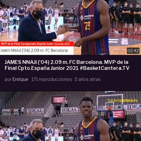
02:42
JAMES NNAJi ('04) 2.09 m. FC Barcelona. MVP de la
Final Cpto.España Junior 2021 #BasketCantera.TV
por
Enrique
171 reproducciones
5 años atras