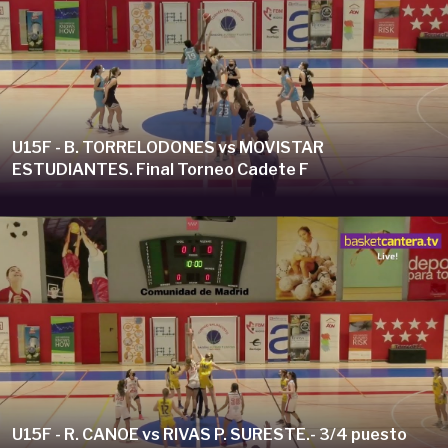
U15F - B. TORRELODONES vs MOVISTAR
ESTUDIANTES. Final Torneo Cadete F
U15F - R. CANOE vs RIVAS P. SURESTE.- 3/4 puesto