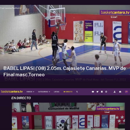
BABEL LIPASI ('08) 2.05m. Cajasiete Canarias. MVP de
Final masc.Torneo