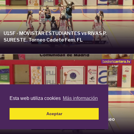
U15F - MOVISTAR ESTUDIANTES vs RIVAS P.
SURESTE. Torneo Cadete Fem. FL
Esta web utiliza cookies
Más información
Aceptar
U15F - B. TORRELODONES vs R. CANOE.- Torneo
Cadete Fem. Fudación Leuce